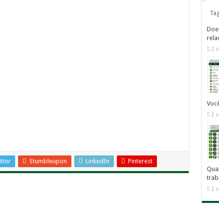
Ta
Doen
rela
2 s
Você
2 s
tter
Stumbleupon
LinkedIn
Pinterest
Quai
trab
2 s