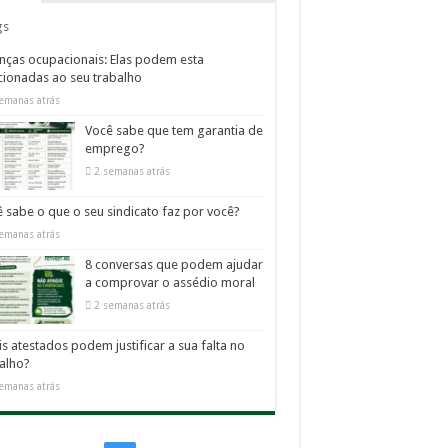
gs
ças ocupacionais: Elas podem esta
cionadas ao seu trabalho
emanas atrás
Você sabe que tem garantia de
emprego?
2 semanas atrás
 sabe o que o seu sindicato faz por você?
emanas atrás
8 conversas que podem ajudar
a comprovar o assédio moral
2 semanas atrás
s atestados podem justificar a sua falta no
alho?
emanas atrás