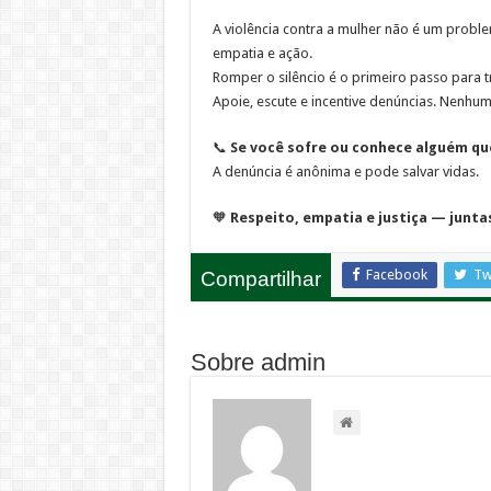
A violência contra a mulher não é um proble
empatia e ação.
Romper o silêncio é o primeiro passo para t
Apoie, escute e incentive denúncias. Nenhu
📞
Se você sofre ou conhece alguém que 
A denúncia é anônima e pode salvar vidas.
🧡
Respeito, empatia e justiça — junta
Facebook
Tw
Compartilhar
Sobre admin