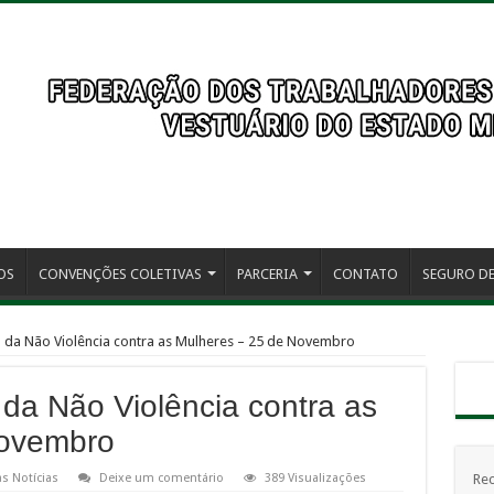
OS
CONVENÇÕES COLETIVAS
PARCERIA
CONTATO
SEGURO DE
l da Não Violência contra as Mulheres – 25 de Novembro
 da Não Violência contra as
Novembro
s Notícias
Deixe um comentário
389 Visualizações
Rec