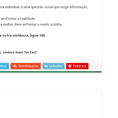
ma individual, é uma questão social que exige informação,
ransformar a realidade.
ma mulher deve enfrentar o medo sozinha.
sofre violência, ligue 180.
s, somos mais fortes!
itter
Stumbleupon
LinkedIn
Pinterest