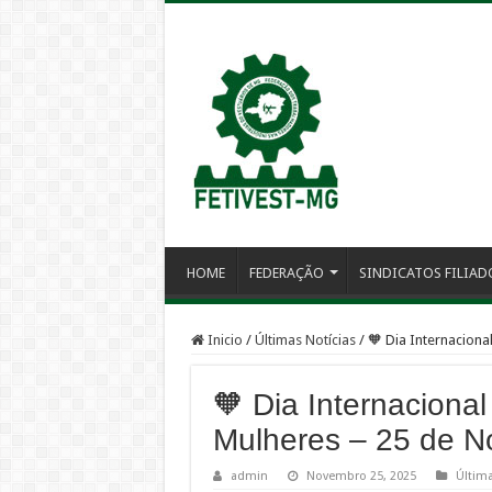
HOME
FEDERAÇÃO
SINDICATOS FILIAD
Inicio
/
Últimas Notícias
/
🧡 Dia Internaciona
🧡 Dia Internacional
Mulheres – 25 de 
admin
Novembro 25, 2025
Última