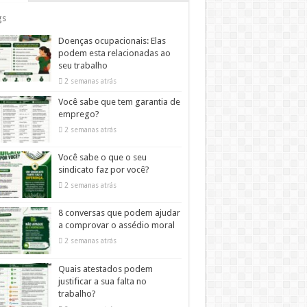
gs
Doenças ocupacionais: Elas
podem esta relacionadas ao
seu trabalho
2 semanas atrás
Você sabe que tem garantia de
emprego?
2 semanas atrás
Você sabe o que o seu
sindicato faz por você?
2 semanas atrás
8 conversas que podem ajudar
a comprovar o assédio moral
2 semanas atrás
Quais atestados podem
justificar a sua falta no
trabalho?