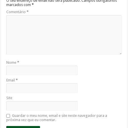
O seu endereço de email não será publicado.
Campos obrigatórios
marcados com
*
Comentário
*
Nome
*
Email
*
Site
Guardar o meu nome, email e site neste navegador para a
próxima vez que eu comentar.