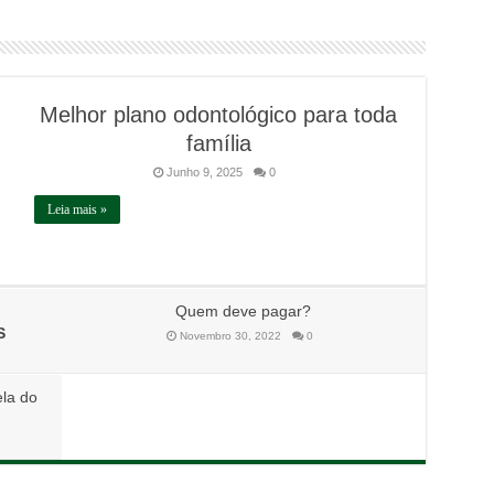
Melhor plano odontológico para toda
família
Junho 9, 2025
0
Leia mais »
Quem deve pagar?
S
Novembro 30, 2022
0
ela do