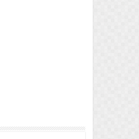
aio 30, 2026
ÍTIMAS DE VIOLÊNCIA
IREITO À PROTEÇÃO NO
MPREGO
Maio 27, 2026
⚠️ ATENÇÃO: NOVA
LEGISLAÇÃO SOBRE
PREVENÇÃO