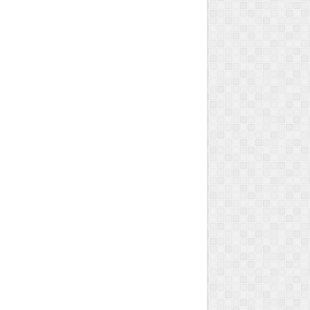
semanas atrás
m garantia de emprego?
2 semanas atrás
s atestados podem justificar
a sua falta no trabalho?