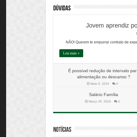
Dúvidas
Jovem aprendiz pod
NÃO! Querem te empurrar contrato de exp
Leia mais »
É possível redução de intervalo pa
alimentação ou descanso ?
Maio 6, 2024
0
Salário Família
Março 30, 2024
0
Notícias