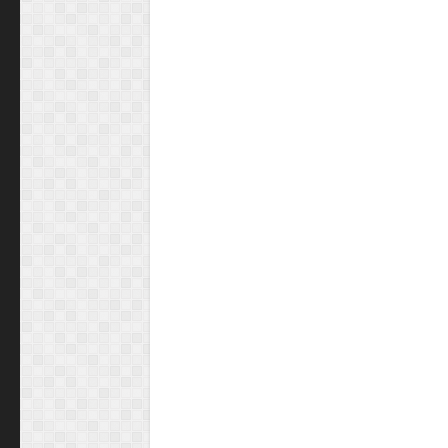
2 semanas 
Doenças ocupacionais:
relacionadas ao 
2 semanas atrás
Você sabe o que o seu sindi
faz por você?