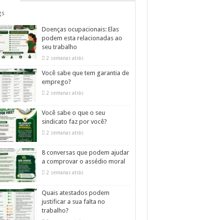
gs
Doenças ocupacionais: Elas
podem esta relacionadas ao
seu trabalho
2 semanas atrás
Você sabe que tem garantia de
emprego?
2 semanas atrás
Você sabe o que o seu
sindicato faz por você?
2 semanas atrás
8 conversas que podem ajudar
a comprovar o assédio moral
2 semanas atrás
Quais atestados podem
justificar a sua falta no
trabalho?