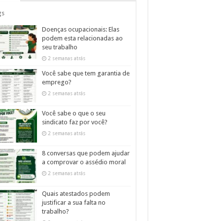
gs
Doenças ocupacionais: Elas
podem esta relacionadas ao
seu trabalho
2 semanas atrás
Você sabe que tem garantia de
emprego?
2 semanas atrás
Você sabe o que o seu
sindicato faz por você?
2 semanas atrás
8 conversas que podem ajudar
a comprovar o assédio moral
2 semanas atrás
Quais atestados podem
justificar a sua falta no
trabalho?