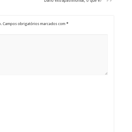
Dano extrapatrimonial, o que e?
.
Campos obrigatórios marcados com
*